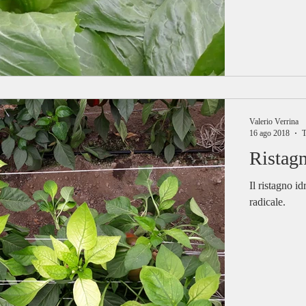
Valerio Verrina
16 ago 2018
T
Ristagn
Il ristagno i
radicale.