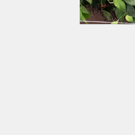
STUDIO VERRINA
Via Bartolo Longo, 91 H
Napoli 80147 Italia