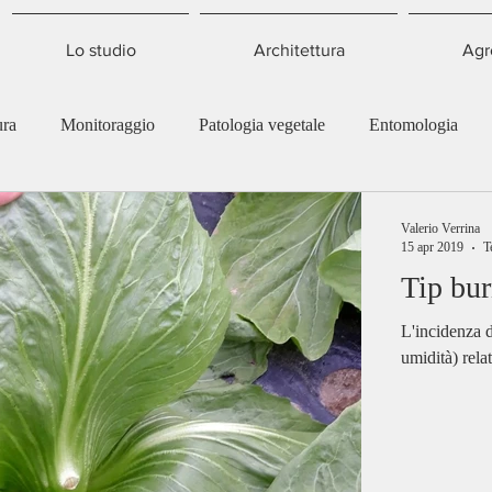
Lo studio
Architettura
Agr
ura
Monitoraggio
Patologia vegetale
Entomologia
Valerio Verrina
15 apr 2019
T
Tip bur
L'incidenza d
umidità) rela